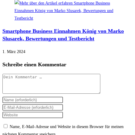
Smartphone Business Einnahmen König von Marko
Slusarek, Bewertungen und Testbericht
1. März 2024
Schreibe einen Kommentar
Kommentar
Gib
deinen
Gib
Namen
deine
Gib
oder
E-
deine
Name, E-Mail-Adresse und Website in diesem Browser für meinen
Benutzernamen
Mail-
Website-
nächsten Kommentar speichern.