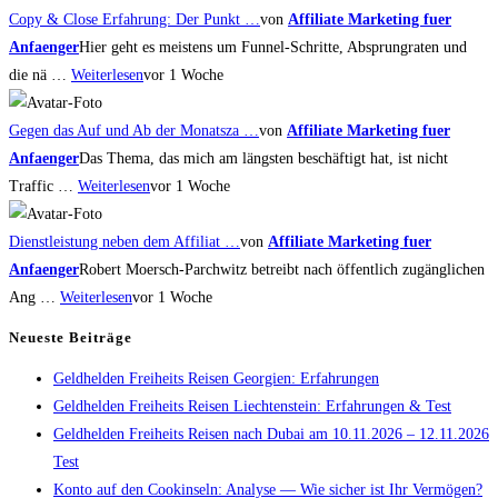
Copy & Close Erfahrung: Der Punkt …
von
Affiliate Marketing fuer
Anfaenger
Hier geht es meistens um Funnel-Schritte, Absprungraten und
die nä …
Weiterlesen
vor 1 Woche
Gegen das Auf und Ab der Monatsza …
von
Affiliate Marketing fuer
Anfaenger
Das Thema, das mich am längsten beschäftigt hat, ist nicht
Traffic …
Weiterlesen
vor 1 Woche
Dienstleistung neben dem Affiliat …
von
Affiliate Marketing fuer
Anfaenger
Robert Moersch-Parchwitz betreibt nach öffentlich zugänglichen
Ang …
Weiterlesen
vor 1 Woche
Neueste Beiträge
Geldhelden Freiheits Reisen Georgien: Erfahrungen
Geldhelden Freiheits Reisen Liechtenstein: Erfahrungen & Test
Geldhelden Freiheits Reisen nach Dubai am 10.11.2026 – 12.11.2026
Test
Konto auf den Cookinseln: Analyse — Wie sicher ist Ihr Vermögen?