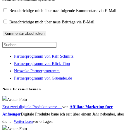
zum
Adresse
URL
Kommentieren
zum
ein
Benachrichtige mich über nachfolgende Kommentare via E-Mail.
ein
Kommentieren
(optional)
Benachrichtige mich über neue Beiträge via E-Mail.
ein
Press
Escape
Partnerprogramm von Ralf Schmitz
to
Partnerprogramm von Klick Tipp
close
Neowake Partnerprogramm
the
Partnerprogramm von Gruender.de
search
panel.
Neue Foren-Themen
Erst zwei digitale Produkte verse …
von
Affiliate Marketing fuer
Anfaenger
Digitale Produkte baue ich seit über einem Jahr nebenbei, aber
die …
Weiterlesen
vor 6 Tagen