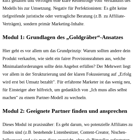
kurz gehalten und verfolgen eine klare Reihenfolge vom Verständnis des
Modells bis zur Umsetzung. Negativ für Perfektionisten: Es gibt keine
tiefgreifende juristische oder vertragliche Beratung (z.B. zu Affiliate-
Verträgen), sondern primär Marketing-Inhalte.
Modul 1: Grundlagen des „Goldgräber“-Ansatzes
Hier geht es vor allem um das Grundprinzip: Warum sollten andere dein
Produkt verkaufen, wie sieht ein fairer Provisionsrahmen aus, welche
Minimalanforderungen sollte dein Angebot erfüllen? Der Mehrwert liegt
vor allem in der Strukturierung und der klaren Fokussierung auf „Erfolg
wird erst bei Umsatz bezahlt“. Für erfahrene Marketer ist das wenig neu,
für Einsteiger aber hilfreich, um gedanklich von „Ich muss alles selbst
machen“ zu einem Partner-Modell zu wechseln.
Modul 2: Geeignete Partner finden und ansprechen
Dieses Modul ist praxisnäher: Es geht darum, wo potenzielle Affiliates zu
finden sind (z.B. bestehende Listenbesitzer, Content-Creator, Nischen-