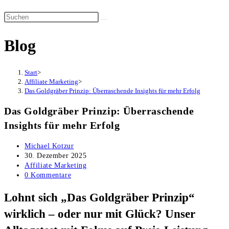
Suche
Diese
umschalten
Website
Blog
durchsuchen
Start
>
Affiliate Marketing
>
Das Goldgräber Prinzip: Überraschende Insights für mehr Erfolg
Das Goldgräber Prinzip: Überraschende
Insights für mehr Erfolg
Beitrags-
Michael Kotzur
Autor:
Beitrag
30. Dezember 2025
veröffentlicht:
Beitrags-
Affiliate Marketing
Kategorie:
Beitrags-
0 Kommentare
Kommentare:
Lohnt sich „Das Goldgräber Prinzip“
wirklich – oder nur mit Glück? Unser