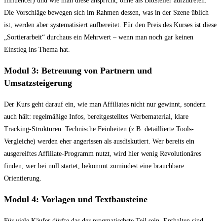
Influencer) und wie man diese anspricht, ohne als Bittsteller aufzutreten.
Die Vorschläge bewegen sich im Rahmen dessen, was in der Szene üblich
ist, werden aber systematisiert aufbereitet. Für den Preis des Kurses ist diese
„Sortierarbeit“ durchaus ein Mehrwert – wenn man noch gar keinen
Einstieg ins Thema hat.
Modul 3: Betreuung von Partnern und
Umsatzsteigerung
Der Kurs geht darauf ein, wie man Affiliates nicht nur gewinnt, sondern
auch hält: regelmäßige Infos, bereitgestelltes Werbematerial, klare
Tracking-Strukturen. Technische Feinheiten (z.B. detaillierte Tools-
Vergleiche) werden eher angerissen als ausdiskutiert. Wer bereits ein
ausgereiftes Affiliate-Programm nutzt, wird hier wenig Revolutionäres
finden; wer bei null startet, bekommt zumindest eine brauchbare
Orientierung.
Modul 4: Vorlagen und Textbausteine
Für viele Käufer dürfte das der pragmatischste Teil sein. Enthalten sind