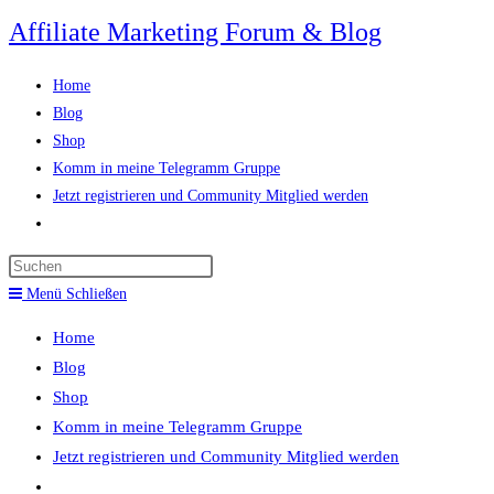
Zum
Affiliate Marketing Forum & Blog
Inhalt
springen
Home
Blog
Shop
Komm in meine Telegramm Gruppe
Jetzt registrieren und Community Mitglied werden
Website-
Suche
Press
umschalten
Escape
Menü
Schließen
to
Home
close
Blog
the
Shop
search
Komm in meine Telegramm Gruppe
panel.
Jetzt registrieren und Community Mitglied werden
Website-