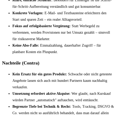
Klare, einfache Struktur:
Besonders für Einsteiger ist die Schritt-
für-Schritt-Aufbereitung verständlich und gut konsumierbar.
Konkrete Vorlagen:
E-Mail- und Textbausteine erleichtern den
Start und sparen Zeit – ein realer Alltagsvorteil.
Fokus auf erfolgsbasierte Vergütung:
Statt Werbegeld zu
verbrennen, werden Provisionen nur bei Umsatz gezahlt – sinnvoll
für risikoaverse Marketer.
Keine Abo-Falle:
Einmalzahlung, dauerhafter Zugriff – für
planbare Kosten ein Pluspunkt.
Nachteile (Contra)
Kein Ersatz für ein gutes Produkt:
Schwache oder nicht getestete
Angebote lassen sich auch mit hundert Partnern kaum nachhaltig
verkaufen.
Umsetzung erfordert aktive Akquise:
Wer glaubt, nach Kurskauf
würden Partner „automatisch“ auftauchen, wird enttäuscht.
Begrenzte Tiefe bei Technik & Recht:
Tools, Tracking, DSGVO &
Co. werden nicht so ausführlich behandelt, dass man darauf allein