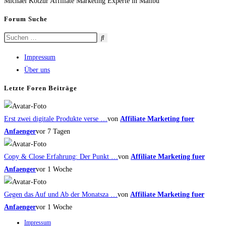
Michael Kotzur Affiliate Marketing Experte in Malibu
Forum Suche
Impressum
Über uns
Letzte Foren Beiträge
Erst zwei digitale Produkte verse …
von
Affiliate Marketing fuer
Anfaenger
vor 7 Tagen
Copy & Close Erfahrung: Der Punkt …
von
Affiliate Marketing fuer
Anfaenger
vor 1 Woche
Gegen das Auf und Ab der Monatsza …
von
Affiliate Marketing fuer
Anfaenger
vor 1 Woche
Impressum