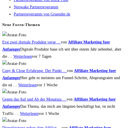
close
Neowake Partnerprogramm
the
Partnerprogramm von Gruender.de
search
panel.
Neue Foren-Themen
Erst zwei digitale Produkte verse …
von
Affiliate Marketing fuer
Anfaenger
Digitale Produkte baue ich seit über einem Jahr nebenbei, aber
die …
Weiterlesen
vor 7 Tagen
Copy & Close Erfahrung: Der Punkt …
von
Affiliate Marketing fuer
Anfaenger
Hier geht es meistens um Funnel-Schritte, Absprungraten und
die nä …
Weiterlesen
vor 1 Woche
Gegen das Auf und Ab der Monatsza …
von
Affiliate Marketing fuer
Anfaenger
Das Thema, das mich am längsten beschäftigt hat, ist nicht
Traffic …
Weiterlesen
vor 1 Woche
Dienstleistung neben dem Affiliat …
von
Affiliate Marketing fuer