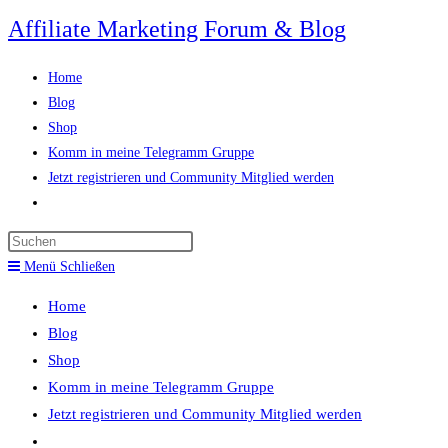
Zum
Affiliate Marketing Forum & Blog
Inhalt
springen
Home
Blog
Shop
Komm in meine Telegramm Gruppe
Jetzt registrieren und Community Mitglied werden
Website-
Suche
Press
umschalten
Escape
Menü
Schließen
to
Home
close
Blog
the
Shop
search
Komm in meine Telegramm Gruppe
panel.
Jetzt registrieren und Community Mitglied werden
Website-