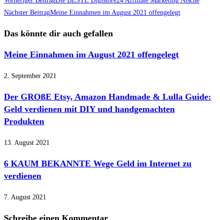
Weitere
Vorheriger Beitrag
Die BESTE Digistore24 Affiliate Marketing Nische
Artikel
Nächster Beitrag
Meine Einnahmen im August 2021 offengelegt
ansehen
Das könnte dir auch gefallen
Meine Einnahmen im August 2021 offengelegt
2. September 2021
Der GROßE Etsy, Amazon Handmade & Lulla Guide:
Geld verdienen mit DIY und handgemachten
Produkten
13. August 2021
6 KAUM BEKANNTE Wege Geld im Internet zu
verdienen
7. August 2021
Schreibe einen Kommentar