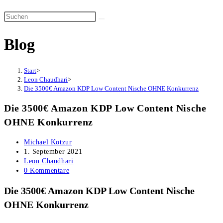
Suche
Diese
umschalten
Website
Blog
durchsuchen
Start
>
Leon Chaudhari
>
Die 3500€ Amazon KDP Low Content Nische OHNE Konkurrenz
Die 3500€ Amazon KDP Low Content Nische
OHNE Konkurrenz
Beitrags-
Michael Kotzur
Autor:
Beitrag
1. September 2021
veröffentlicht:
Beitrags-
Leon Chaudhari
Kategorie:
Beitrags-
0 Kommentare
Kommentare:
Die 3500€ Amazon KDP Low Content Nische
OHNE Konkurrenz