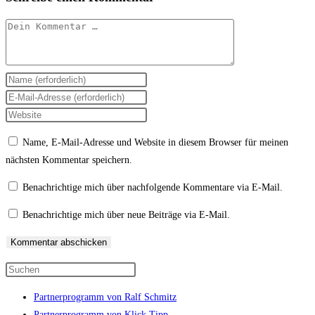
Kommentar
Gib
deinen
Gib
Namen
deine
Gib
oder
E-
deine
Name, E-Mail-Adresse und Website in diesem Browser für meinen
Benutzernamen
Mail-
Website-
nächsten Kommentar speichern.
zum
Adresse
URL
Kommentieren
zum
ein
Benachrichtige mich über nachfolgende Kommentare via E-Mail.
ein
Kommentieren
(optional)
Benachrichtige mich über neue Beiträge via E-Mail.
ein
Press
Escape
Partnerprogramm von Ralf Schmitz
to
Partnerprogramm von Klick Tipp