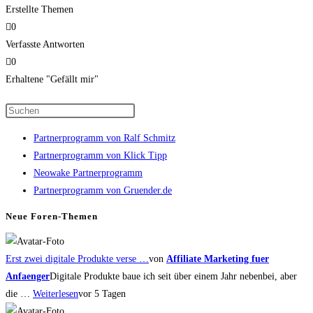
Erstellte Themen
0
Verfasste Antworten
0
Erhaltene "Gefällt mir"
Press
Escape
Partnerprogramm von Ralf Schmitz
to
Partnerprogramm von Klick Tipp
close
Neowake Partnerprogramm
the
Partnerprogramm von Gruender.de
search
panel.
Neue Foren-Themen
Erst zwei digitale Produkte verse …
von
Affiliate Marketing fuer
Anfaenger
Digitale Produkte baue ich seit über einem Jahr nebenbei, aber
die …
Weiterlesen
vor 5 Tagen