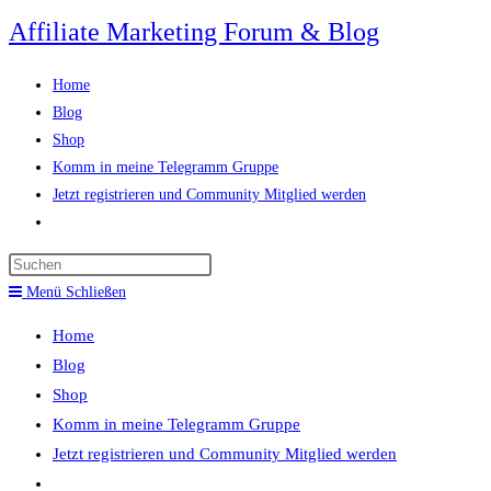
Zum
Affiliate Marketing Forum & Blog
Inhalt
springen
Home
Blog
Shop
Komm in meine Telegramm Gruppe
Jetzt registrieren und Community Mitglied werden
Website-
Suche
Press
umschalten
Escape
Menü
Schließen
to
Home
close
Blog
the
Shop
search
Komm in meine Telegramm Gruppe
panel.
Jetzt registrieren und Community Mitglied werden
Website-