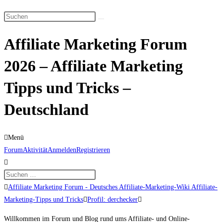
Suche
Diese
umschalten
Website
Affiliate Marketing Forum
durchsuchen
2026 – Affiliate Marketing
Tipps und Tricks –
Deutschland
Menü
Forum-
Forum
Aktivität
Anmelden
Registrieren
Navigation
Forum-
Affiliate Marketing Forum - Deutsches Affiliate-Marketing-Wiki Affiliate-
Breadcrumbs
Marketing-Tipps und Tricks
Profil: derchecker
-
Willkommen im Forum und Blog rund ums Affiliate- und Online-