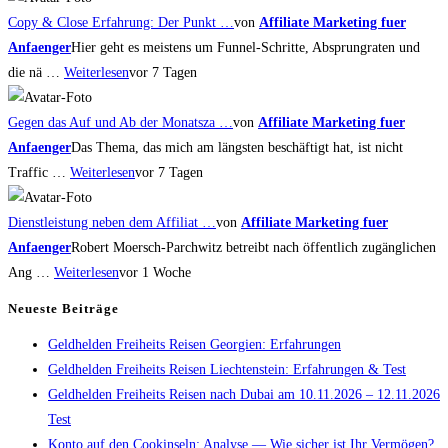
Copy & Close Erfahrung: Der Punkt …
von
Affiliate Marketing fuer
Anfaenger
Hier geht es meistens um Funnel-Schritte, Absprungraten und
die nä …
Weiterlesen
vor 7 Tagen
Gegen das Auf und Ab der Monatsza …
von
Affiliate Marketing fuer
Anfaenger
Das Thema, das mich am längsten beschäftigt hat, ist nicht
Traffic …
Weiterlesen
vor 7 Tagen
Dienstleistung neben dem Affiliat …
von
Affiliate Marketing fuer
Anfaenger
Robert Moersch-Parchwitz betreibt nach öffentlich zugänglichen
Ang …
Weiterlesen
vor 1 Woche
Neueste Beiträge
Geldhelden Freiheits Reisen Georgien: Erfahrungen
Geldhelden Freiheits Reisen Liechtenstein: Erfahrungen & Test
Geldhelden Freiheits Reisen nach Dubai am 10.11.2026 – 12.11.2026
Test
Konto auf den Cookinseln: Analyse — Wie sicher ist Ihr Vermögen?