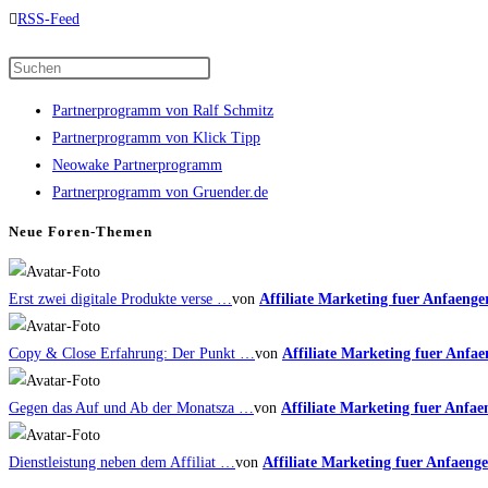
für
für
RSS-Feed
Daumen
Daumen
Press
nach
nach
Escape
unten.
oben.
Partnerprogramm von Ralf Schmitz
to
Partnerprogramm von Klick Tipp
close
Neowake Partnerprogramm
the
Partnerprogramm von Gruender.de
search
panel.
Neue Foren-Themen
Erst zwei digitale Produkte verse …
von
Affiliate Marketing fuer Anfaenge
Copy & Close Erfahrung: Der Punkt …
von
Affiliate Marketing fuer Anfae
Gegen das Auf und Ab der Monatsza …
von
Affiliate Marketing fuer Anfae
Dienstleistung neben dem Affiliat …
von
Affiliate Marketing fuer Anfaenge