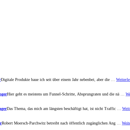
r
Digitale Produkte baue ich seit über einem Jahr nebenbei, aber die …
Weiterle
nger
Hier geht es meistens um Funnel-Schritte, Absprungraten und die nä …
We
nger
Das Thema, das mich am längsten beschäftigt hat, ist nicht Traffic …
Weit
r
Robert Moersch-Parchwitz betreibt nach öffentlich zugänglichen Ang …
Weit