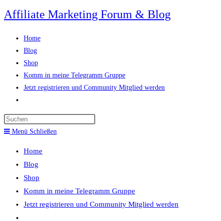
Zum
Affiliate Marketing Forum & Blog
Inhalt
springen
Home
Blog
Shop
Komm in meine Telegramm Gruppe
Jetzt registrieren und Community Mitglied werden
Website-
Suche
Press
umschalten
Escape
Menü
Schließen
to
Home
close
Blog
the
Shop
search
Komm in meine Telegramm Gruppe
panel.
Jetzt registrieren und Community Mitglied werden
Website-