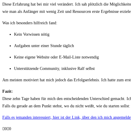
Diese Erfahrung hat bei mir viel verändert. Ich sah plötzlich die Möglichkeit
wie man als Anfänger mit wenig Zeit und Ressourcen erste Ergebnisse erziele
Was ich besonders hilfreich fand:
Kein Vorwissen nötig
Aufgaben unter einer Stunde täglich
Keine eigene Website oder E-Mail-Liste notwendig
Unterstützende Community, inklusive Ralf selbst
Am meisten motiviert hat mich jedoch das Erfolgserlebnis. Ich hatte zum erst
Fazit:
Diese zehn Tage haben für mich den entscheidenden Unterschied gemacht. Ich 
Falls du gerade an dem Punkt stehst, wo du nicht weißt, wie du starten solls
Falls es jemanden interessiert, hier ist der Link, über den ich mich angemelde
Anklicken
Anklicken
0
0