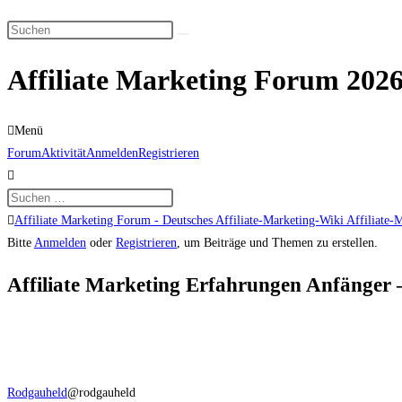
Suche
Diese
umschalten
Website
Affiliate Marketing Forum 2026
durchsuchen
Menü
Forum-
Forum
Aktivität
Anmelden
Registrieren
Navigation
Forum-
Affiliate Marketing Forum - Deutsches Affiliate-Marketing-Wiki Affiliate-
Breadcrumbs
Bitte
Anmelden
oder
Registrieren
, um Beiträge und Themen zu erstellen.
-
Affiliate Marketing Erfahrungen Anfänger –
Du
bist
hier:
Rodgauheld
@rodgauheld