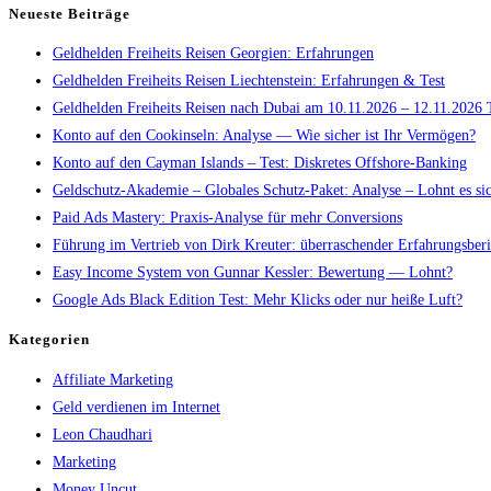
Neueste Beiträge
Geldhelden Freiheits Reisen Georgien: Erfahrungen
Geldhelden Freiheits Reisen Liechtenstein: Erfahrungen & Test
Geldhelden Freiheits Reisen nach Dubai am 10.11.2026 – 12.11.2026 
Konto auf den Cookinseln: Analyse — Wie sicher ist Ihr Vermögen?
Konto auf den Cayman Islands – Test: Diskretes Offshore-Banking
Geldschutz-Akademie – Globales Schutz-Paket: Analyse – Lohnt es si
Paid Ads Mastery: Praxis-Analyse für mehr Conversions
Führung im Vertrieb von Dirk Kreuter: überraschender Erfahrungsberi
Easy Income System von Gunnar Kessler: Bewertung — Lohnt?
Google Ads Black Edition Test: Mehr Klicks oder nur heiße Luft?
Kategorien
Affiliate Marketing
Geld verdienen im Internet
Leon Chaudhari
Marketing
Money Uncut