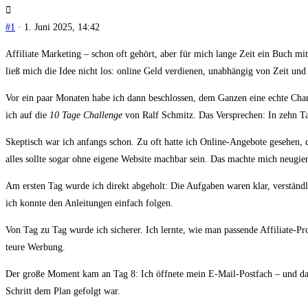
#1
· 1. Juni 2025, 14:42
Affiliate Marketing – schon oft gehört, aber für mich lange Zeit ein Buch m
ließ mich die Idee nicht los: online Geld verdienen, unabhängig von Zeit und
Vor ein paar Monaten habe ich dann beschlossen, dem Ganzen eine echte Chanc
ich auf die
10 Tage Challenge
von Ralf Schmitz. Das Versprechen: In zehn Ta
Skeptisch war ich anfangs schon. Zu oft hatte ich Online-Angebote gesehen, d
alles sollte sogar ohne eigene Website machbar sein. Das machte mich neugier
Am ersten Tag wurde ich direkt abgeholt: Die Aufgaben waren klar, verständl
ich konnte den Anleitungen einfach folgen.
Von Tag zu Tag wurde ich sicherer. Ich lernte, wie man passende Affiliate-
teure Werbung.
Der große Moment kam an Tag 8: Ich öffnete mein E-Mail-Postfach – und da wa
Schritt dem Plan gefolgt war.