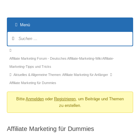
Menü
Forum-
Navigation
Forum-
Breadcrumbs
Affiliate Marketing Forum - Deutsches Affiliate-Marketing-Wiki Affiliate-
-
Marketing-Tipps und Tricks
Du
Aktuelles & Allgemeine Themen: Affiliate Marketing für Anfänger
bist
Affiliate Marketing für Dummies
hier:
Bitte
Anmelden
oder
Registrieren
, um Beiträge und Themen
zu erstellen.
Affiliate Marketing für Dummies