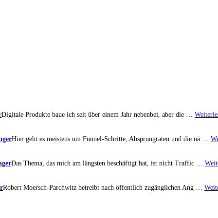
r
Digitale Produkte baue ich seit über einem Jahr nebenbei, aber die …
Weiterle
nger
Hier geht es meistens um Funnel-Schritte, Absprungraten und die nä …
We
nger
Das Thema, das mich am längsten beschäftigt hat, ist nicht Traffic …
Weit
r
Robert Moersch-Parchwitz betreibt nach öffentlich zugänglichen Ang …
Weit