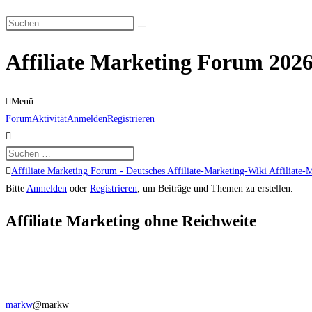
Suche
Diese
umschalten
Website
Affiliate Marketing Forum 2026
durchsuchen
Menü
Forum-
Forum
Aktivität
Anmelden
Registrieren
Navigation
Forum-
Affiliate Marketing Forum - Deutsches Affiliate-Marketing-Wiki Affiliate-
Breadcrumbs
Bitte
Anmelden
oder
Registrieren
, um Beiträge und Themen zu erstellen.
-
Affiliate Marketing ohne Reichweite
Du
bist
hier:
markw
@markw