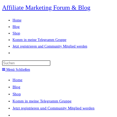
Zum
Affiliate Marketing Forum & Blog
Inhalt
springen
Home
Blog
Shop
Komm in meine Telegramm Gruppe
Jetzt registrieren und Community Mitglied werden
Website-
Suche
Press
umschalten
Escape
Menü
Schließen
to
Home
close
Blog
the
Shop
search
Komm in meine Telegramm Gruppe
panel.
Jetzt registrieren und Community Mitglied werden
Website-