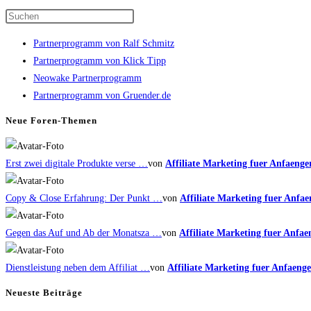
Daumen
Daumen
Press
nach
nach
Escape
unten.
oben.
Partnerprogramm von Ralf Schmitz
to
Partnerprogramm von Klick Tipp
close
Neowake Partnerprogramm
the
Partnerprogramm von Gruender.de
search
panel.
Neue Foren-Themen
Erst zwei digitale Produkte verse …
von
Affiliate Marketing fuer Anfaenge
Copy & Close Erfahrung: Der Punkt …
von
Affiliate Marketing fuer Anfae
Gegen das Auf und Ab der Monatsza …
von
Affiliate Marketing fuer Anfae
Dienstleistung neben dem Affiliat …
von
Affiliate Marketing fuer Anfaenge
Neueste Beiträge