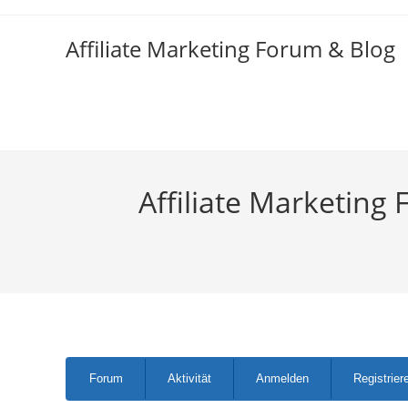
Zum
Inhalt
Affiliate Marketing Forum & Blog
springen
Affiliate Marketing 
Forum-
Forum
Aktivität
Anmelden
Registrier
Navigation