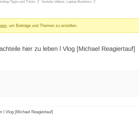
arketing-Tipps und Tricks
Youtube Videos: Laptop Business
eren
, um Beiträge und Themen zu erstellen.
eile hier zu leben l Vlog [Michael Reagiertauf]
l Vlog [Michael Reagiertauf]