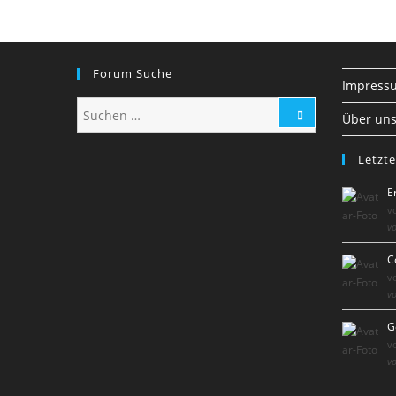
Forum Suche
Impress
Über un
Letzte
E
v
vo
C
v
vo
G
v
vo