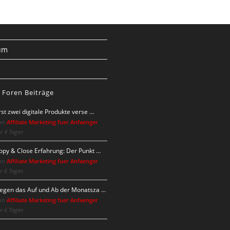
um
s
 Foren Beiträge
rst zwei digitale Produkte verse …
on
Affiliate Marketing fuer Anfaenger
r 4 Tagen
opy & Close Erfahrung: Der Punkt …
on
Affiliate Marketing fuer Anfaenger
r 6 Tagen
egen das Auf und Ab der Monatsza …
on
Affiliate Marketing fuer Anfaenger
r 6 Tagen