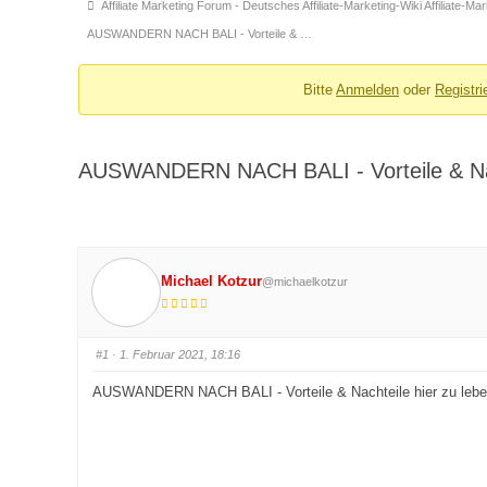
Forum-
Affiliate Marketing Forum - Deutsches Affiliate-Marketing-Wiki Affiliate-M
Breadcrumbs
AUSWANDERN NACH BALI - Vorteile & …
-
Du
Bitte
Anmelden
oder
Registri
bist
hier:
AUSWANDERN NACH BALI - Vorteile & Nacht
Michael Kotzur
@michaelkotzur
#1
· 1. Februar 2021, 18:16
AUSWANDERN NACH BALI - Vorteile & Nachteile hier zu leben 