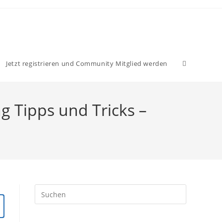
Website-
Jetzt registrieren und Community Mitglied werden
Suche
ng Tipps und Tricks –
umschalten
Press
Escape
to