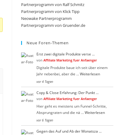
close
Partnerprogramm von Ralf Schmitz
the
Partnerprogramm von Klick Tipp
search
Neowake Partnerprogramm
Partnerprogramm von Gruender.de
panel.
Neue Foren-Themen
Erst zwei digitale Produkte verse …
von
Affiliate Marketing fuer Anfaenger
Digitale Produkte baue ich seit über einem
Jahr nebenbei, aber die …
Weiterlesen
vor 4 Tagen
Copy & Close Erfahrung: Der Punkt …
von
Affiliate Marketing fuer Anfaenger
Hier geht es meistens um Funnel-Schritte,
Absprungraten und die nä …
Weiterlesen
vor 6 Tagen
Gegen das Auf und Ab der Monatsza …