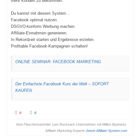
mehr Kunden zu bekommen.
Du kannst mit diesem System…
Facebook optimal nutzen.
DSGVO-konform Werbung machen.
Affiliate-Einnahmen generieren.
In Rekordzeit starten und Ergebnisse erzielen.
Profitable Facebook-Kampagnen schalten!
ONLINE SEMINAR: FACEBOOK MARKETING
Der Einfachste Facebook Kurs der Welt – SOFORT
KAUFEN
A
A
0
0
n
n
k
k
Vom Flaschensammler zum Rucksack Unternehmer mit Million Business.
l
l
i
i
Affiliate Marketing Experte
Jetset-Affiliate-System.com
c
c
k
k