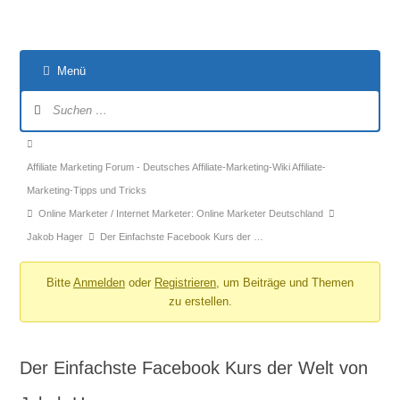
Menü
Forum-
Navigation
Forum-
Breadcrumbs
Affiliate Marketing Forum - Deutsches Affiliate-Marketing-Wiki Affiliate-
-
Marketing-Tipps und Tricks
Du
Online Marketer / Internet Marketer: Online Marketer Deutschland
bist
Jakob Hager
Der Einfachste Facebook Kurs der …
hier:
Bitte
Anmelden
oder
Registrieren
, um Beiträge und Themen
zu erstellen.
Der Einfachste Facebook Kurs der Welt von