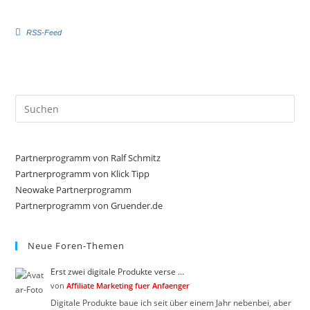
e
e
n
n
f
f
RSS-Feed
ü
ü
r
r
D
D
a
a
u
u
m
m
e
e
Pre
n
n
n
n
Es
a
a
c
c
to
h
h
u
o
clo
Partnerprogramm von Ralf Schmitz
n
b
the
t
e
Partnerprogramm von Klick Tipp
e
n
sea
Neowake Partnerprogramm
n
.
.
Partnerprogramm von Gruender.de
pan
Neue Foren-Themen
Erst zwei digitale Produkte verse …
von
Affiliate Marketing fuer Anfaenger
Digitale Produkte baue ich seit über einem Jahr nebenbei, aber