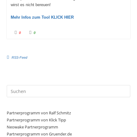
wirst es nicht bereuen!
Mehr Infos zum Tool KLICK HIER
A
A
0
0
n
n
k
k
l
l
i
i
c
c
RSS-Feed
k
k
e
e
n
n
f
f
ü
ü
r
r
D
D
a
a
Pre
u
u
Es
m
m
e
e
to
n
n
n
n
clo
Partnerprogramm von Ralf Schmitz
a
a
c
c
the
Partnerprogramm von Klick Tipp
h
h
sea
Neowake Partnerprogramm
u
o
n
b
Partnerprogramm von Gruender.de
pan
t
e