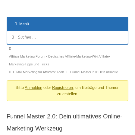
Menü
Forum-
Navigation
Forum-
Breadcrumbs
Affiliate Marketing Forum - Deutsches Affiliate-Marketing-Wiki Affiliate-
-
Marketing-Tipps und Tricks
Du
E-Mail Marketing für Affiliates: Tools
Funnel Master 2.0: Dein ultimativ …
bist
hier:
Bitte
Anmelden
oder
Registrieren
, um Beiträge und Themen
zu erstellen.
Funnel Master 2.0: Dein ultimatives Online-
Marketing-Werkzeug