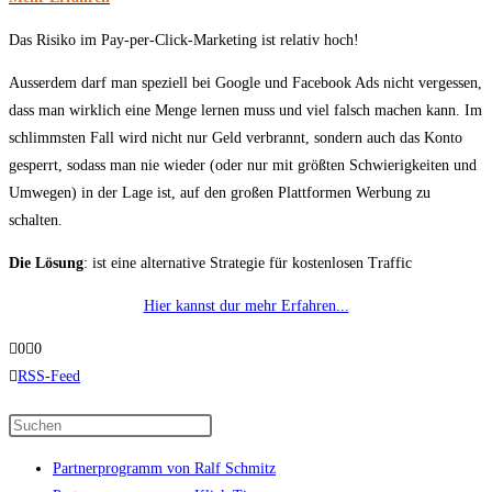
Das Risiko im Pay-per-Click-Marketing ist relativ hoch!
Ausserdem darf man speziell bei Google und Facebook Ads nicht vergessen,
dass man wirklich eine Menge lernen muss und viel falsch machen kann. Im
schlimmsten Fall wird nicht nur Geld verbrannt, sondern auch das Konto
gesperrt, sodass man nie wieder (oder nur mit größten Schwierigkeiten und
Umwegen) in der Lage ist, auf den großen Plattformen Werbung zu
schalten.
Die Lösung
: ist eine alternative Strategie für kostenlosen Traffic
Hier kannst dur mehr Erfahren...
Anklicken
Anklicken
0
0
für
für
RSS-Feed
Daumen
Daumen
Press
nach
nach
Escape
unten.
oben.
Partnerprogramm von Ralf Schmitz
to