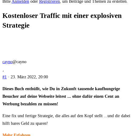
Du
Bitte
Anmelden
oder
Registrieren
, um Beiträge und Themen zu erstellen.
bist
Kostenloser Traffic mit einer explosiven
hier:
Strategie
cayno
@cayno
#1
· 23. März 2022, 20:00
Dieses Buch enthüllt, wie Du in Zukunft tausende kaufhungrige
Besucher auf deine Webseite leitest ... ohne dafür einen Cent an
Werbung bezahlen zu müssen!
Eine fix und fertige Strategie, die alles auf den Kopf stellt ...und dir dabei
hilft bares Geld zu sparen!
Mehr Erfahren