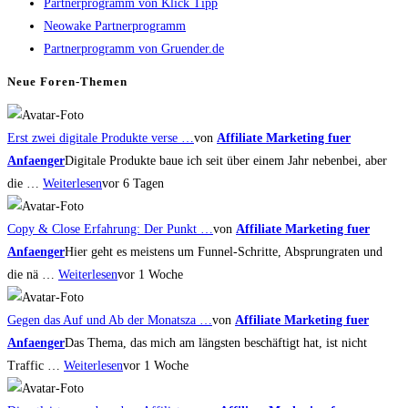
Partnerprogramm von Klick Tipp
close
Neowake Partnerprogramm
the
Partnerprogramm von Gruender.de
search
panel.
Neue Foren-Themen
Erst zwei digitale Produkte verse …
von
Affiliate Marketing fuer
Anfaenger
Digitale Produkte baue ich seit über einem Jahr nebenbei, aber
die …
Weiterlesen
vor 6 Tagen
Copy & Close Erfahrung: Der Punkt …
von
Affiliate Marketing fuer
Anfaenger
Hier geht es meistens um Funnel-Schritte, Absprungraten und
die nä …
Weiterlesen
vor 1 Woche
Gegen das Auf und Ab der Monatsza …
von
Affiliate Marketing fuer
Anfaenger
Das Thema, das mich am längsten beschäftigt hat, ist nicht
Traffic …
Weiterlesen
vor 1 Woche