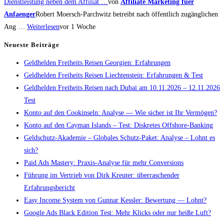
Dienstleistung neben dem Affiliat …
von
Affiliate Marketing fuer
Anfaenger
Robert Moersch-Parchwitz betreibt nach öffentlich zugänglichen
Ang …
Weiterlesen
vor 1 Woche
Neueste Beiträge
Geldhelden Freiheits Reisen Georgien: Erfahrungen
Geldhelden Freiheits Reisen Liechtenstein: Erfahrungen & Test
Geldhelden Freiheits Reisen nach Dubai am 10.11.2026 – 12.11.2026
Test
Konto auf den Cookinseln: Analyse — Wie sicher ist Ihr Vermögen?
Konto auf den Cayman Islands – Test: Diskretes Offshore-Banking
Geldschutz-Akademie – Globales Schutz-Paket: Analyse – Lohnt es
sich?
Paid Ads Mastery: Praxis-Analyse für mehr Conversions
Führung im Vertrieb von Dirk Kreuter: überraschender
Erfahrungsbericht
Easy Income System von Gunnar Kessler: Bewertung — Lohnt?
Google Ads Black Edition Test: Mehr Klicks oder nur heiße Luft?