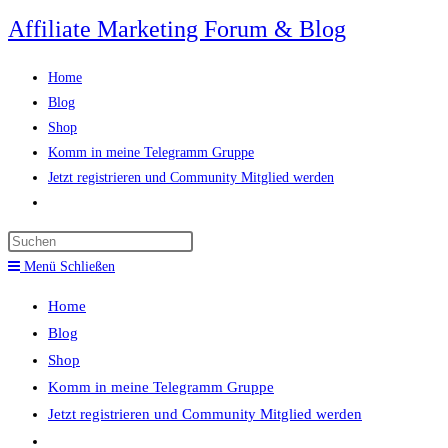
Zum
Affiliate Marketing Forum & Blog
Inhalt
springen
Home
Blog
Shop
Komm in meine Telegramm Gruppe
Jetzt registrieren und Community Mitglied werden
Website-
Suche
Press
umschalten
Escape
Menü
Schließen
to
Home
close
Blog
the
Shop
search
Komm in meine Telegramm Gruppe
panel.
Jetzt registrieren und Community Mitglied werden
Website-