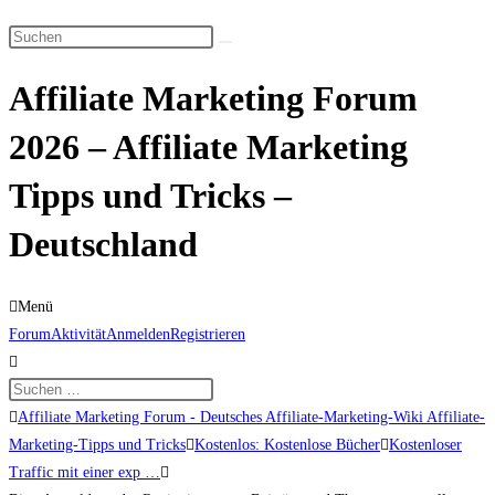
Suche
Diese
umschalten
Website
Affiliate Marketing Forum
durchsuchen
2026 – Affiliate Marketing
Tipps und Tricks –
Deutschland
Menü
Forum-
Forum
Aktivität
Anmelden
Registrieren
Navigation
Forum-
Affiliate Marketing Forum - Deutsches Affiliate-Marketing-Wiki Affiliate-
Breadcrumbs
Marketing-Tipps und Tricks
Kostenlos: Kostenlose Bücher
Kostenloser
-
Traffic mit einer exp …