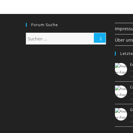
Forum Suche
Impress
Über un
Letzte
E
v
vo
C
v
vo
G
v
vo