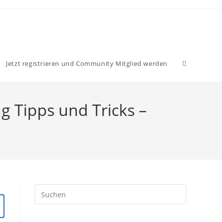
Website-
Jetzt registrieren und Community Mitglied werden
Suche
ng Tipps und Tricks –
umschalten
Press
Escape
to