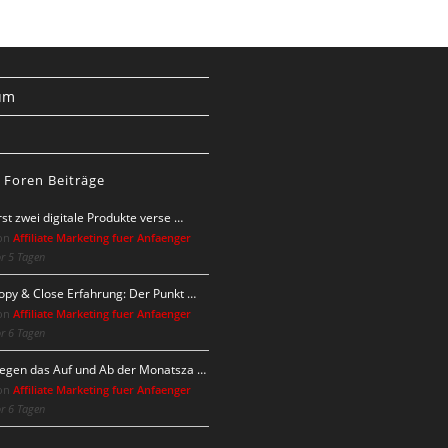
um
s
 Foren Beiträge
rst zwei digitale Produkte verse …
on
Affiliate Marketing fuer Anfaenger
r 5 Tagen
opy & Close Erfahrung: Der Punkt …
on
Affiliate Marketing fuer Anfaenger
r 6 Tagen
egen das Auf und Ab der Monatsza …
on
Affiliate Marketing fuer Anfaenger
r 6 Tagen