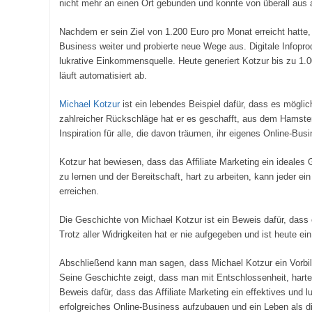
nicht mehr an einen Ort gebunden und konnte von überall aus a
Nachdem er sein Ziel von 1.200 Euro pro Monat erreicht hatte, 
Business weiter und probierte neue Wege aus. Digitale Infopr
lukrative Einkommensquelle. Heute generiert Kotzur bis zu 1.
läuft automatisiert ab.
Michael Kotzur
ist ein lebendes Beispiel dafür, dass es möglic
zahlreicher Rückschläge hat er es geschafft, aus dem Hamsterr
Inspiration für alle, die davon träumen, ihr eigenes Online-Bu
Kotzur hat bewiesen, dass das Affiliate Marketing ein ideales G
zu lernen und der Bereitschaft, hart zu arbeiten, kann jeder e
erreichen.
Die Geschichte von Michael Kotzur ist ein Beweis dafür, dass e
Trotz aller Widrigkeiten hat er nie aufgegeben und ist heute ei
Abschließend kann man sagen, dass Michael Kotzur ein Vorbild 
Seine Geschichte zeigt, dass man mit Entschlossenheit, harter A
Beweis dafür, dass das Affiliate Marketing ein effektives und l
erfolgreiches Online-Business aufzubauen und ein Leben als d