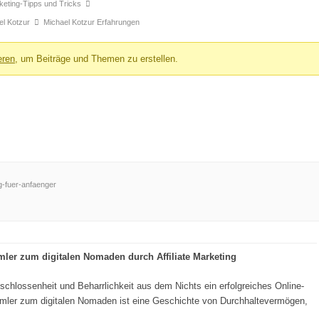
arketing-Tipps und Tricks
el Kotzur
Michael Kotzur Erfahrungen
eren
, um Beiträge und Themen zu erstellen.
ng-fuer-anfaenger
ler zum digitalen Nomaden durch Affiliate Marketing
schlossenheit und Beharrlichkeit aus dem Nichts ein erfolgreiches Online-
ler zum digitalen Nomaden ist eine Geschichte von Durchhaltevermögen,