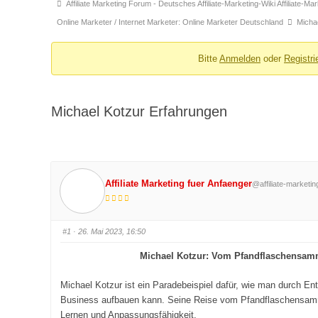
Forum-
Affiliate Marketing Forum - Deutsches Affiliate-Marketing-Wiki Affiliate-M
Breadcrumbs
Online Marketer / Internet Marketer: Online Marketer Deutschland
Micha
-
Du
Bitte
Anmelden
oder
Registri
bist
hier:
Michael Kotzur Erfahrungen
Affiliate Marketing fuer Anfaenger
@affiliate-marketi
#1
· 26. Mai 2023, 16:50
Michael Kotzur: Vom Pfandflaschensamm
Michael Kotzur ist ein Paradebeispiel dafür, wie man durch Ent
Business aufbauen kann. Seine Reise vom Pfandflaschensamm
Lernen und Anpassungsfähigkeit.