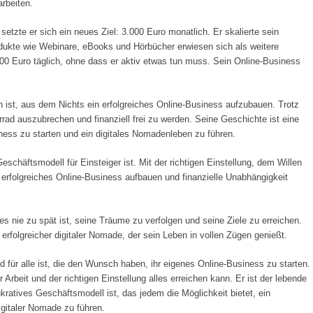
rbeiten.
setzte er sich ein neues Ziel: 3.000 Euro monatlich. Er skalierte sein
odukte wie Webinare, eBooks und Hörbücher erwiesen sich als weitere
000 Euro täglich, ohne dass er aktiv etwas tun muss. Sein Online-Business
h ist, aus dem Nichts ein erfolgreiches Online-Business aufzubauen. Trotz
ad auszubrechen und finanziell frei zu werden. Seine Geschichte ist eine
siness zu starten und ein digitales Nomadenleben zu führen.
eschäftsmodell für Einsteiger ist. Mit der richtigen Einstellung, dem Willen
in erfolgreiches Online-Business aufbauen und finanzielle Unabhängigkeit
s nie zu spät ist, seine Träume zu verfolgen und seine Ziele zu erreichen.
n erfolgreicher digitaler Nomade, der sein Leben in vollen Zügen genießt.
für alle ist, die den Wunsch haben, ihr eigenes Online-Business zu starten.
rbeit und der richtigen Einstellung alles erreichen kann. Er ist der lebende
ukratives Geschäftsmodell ist, das jedem die Möglichkeit bietet, ein
igitaler Nomade zu führen.