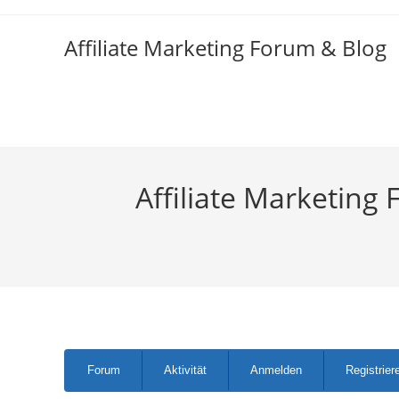
Zum
Inhalt
Affiliate Marketing Forum & Blog
springen
Affiliate Marketing 
Forum-
Forum
Aktivität
Anmelden
Registrier
Navigation