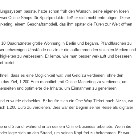
 Bildungssystem passte, hatte schon früh den Wunsch, seine eigenen Ideen
wei Online-Shops für Sportprodukte, ließ er sich nicht entmutigen. Diese
arketing, einem Geschäftsmodell, das ihm später die Türen zur Welt öffnen
e 10 Quadratmeter große Wohnung in Berlin und begann, Pfandflaschen zu
eser schwierigen Umstände nutzte er die aufkommenden sozialen Medien und
igkeiten zu verbessern. Er lernte, wie man besser verkauft und besseren
et bietet.
chnell, dass es eine Möglichkeit war, viel Geld zu verdienen, ohne den
h das Ziel, 1.200 Euro monatlich mit Online-Marketing zu verdienen, um
enseiten und optimierte die Inhalte, um Einnahmen zu generieren.
und er wurde obdachlos. Er kaufte sich ein One-Way-Ticket nach Nizza, wo
ich 1.200 Euro zu verdienen. Dies war der Beginn seiner Reise als digitaler
ne und Strand, während er an seinem Online-Business arbeitete. Wenn die
 oder legte sich an den Strand, um seinen Kopf frei zu bekommen. Er war