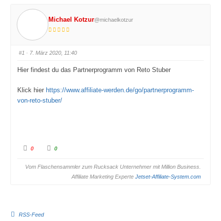
Michael Kotzur
@michaelkotzur
#1
· 7. März 2020, 11:40
Hier findest du das Partnerprogramm von Reto Stuber
Klick hier
https://www.affiliate-werden.de/go/partnerprogramm-
von-reto-stuber/
A
A
0
0
n
n
k
k
Vom Flaschensammler zum Rucksack Unternehmer mit Million Business.
l
l
i
i
Affiliate Marketing Experte
Jetset-Affiliate-System.com
c
c
k
k
e
e
n
n
f
f
RSS-Feed
ü
ü