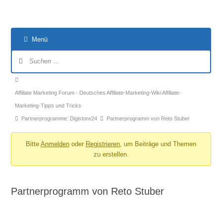
Menü
Forum-
Navigation
Forum-
Breadcrumbs
Affiliate Marketing Forum - Deutsches Affiliate-Marketing-Wiki Affiliate-
-
Marketing-Tipps und Tricks
Du
Partnerprogramme: Digistore24
Partnerprogramm von Reto Stuber
bist
hier:
Bitte
Anmelden
oder
Registrieren
, um Beiträge und Themen
zu erstellen.
Partnerprogramm von Reto Stuber