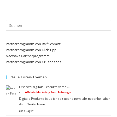
r
r
D
D
a
a
u
u
m
m
e
e
Pre
n
n
n
n
Es
a
a
c
c
to
h
h
u
o
clo
Partnerprogramm von Ralf Schmitz
n
b
the
t
e
Partnerprogramm von Klick Tipp
e
n
sea
Neowake Partnerprogramm
n
.
.
Partnerprogramm von Gruender.de
pan
Neue Foren-Themen
Erst zwei digitale Produkte verse …
von
Affiliate Marketing fuer Anfaenger
Digitale Produkte baue ich seit über einem Jahr nebenbei, aber
die …
Weiterlesen
vor 5 Tagen