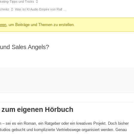
arketing-Tipps und Tricks
Schmitz
Was ist KI Audio Empire von Ralf …
eren
, um Beiträge und Themen zu erstellen.
 und Sales Angels?
ck zum eigenen Hörbuch
 – sei es ein Roman, ein Ratgeber oder ein kreatives Projekt. Doch bisher
Studios gebucht und komplizierte Vertriebswege organisiert werden. Genau