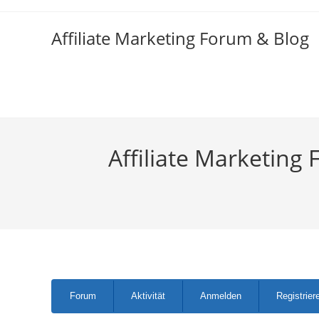
Zum
Inhalt
Affiliate Marketing Forum & Blog
springen
Affiliate Marketing 
Forum-
Forum
Aktivität
Anmelden
Registrier
Navigation