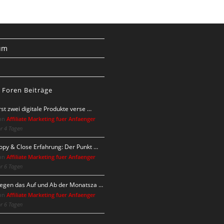
um
s
 Foren Beiträge
rst zwei digitale Produkte verse …
on
Affiliate Marketing fuer Anfaenger
r 4 Tagen
opy & Close Erfahrung: Der Punkt …
on
Affiliate Marketing fuer Anfaenger
r 6 Tagen
egen das Auf und Ab der Monatsza …
on
Affiliate Marketing fuer Anfaenger
r 6 Tagen