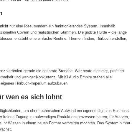
n
 nicht nur eine Idee, sondern ein funktionierendes System. Innerhalb
essionellen Covern und realistischen Stimmen. Die größte Hürde – die lange
ttdessen entsteht eine einfache Routine: Themen finden, Hörbuch erstellen,
enz verändert gerade die gesamte Branche. Wer heute einsteigt, profitiert
tbarkeit und weniger Konkurrenz. Mit KI Audio Empire stehen alle
n eigenes Hörbuch-Imperium aufzubauen.
r wen es sich lohnt
Möglichkeiten, um ohne technischen Aufwand ein eigenes digitales Business
her keinen Zugang zu aufwendigen Produktionsprozessen hatten, für Autoren,
 die ihr Wissen in einem neuen Format verbreiten möchten. Das System nimmt
wächst.