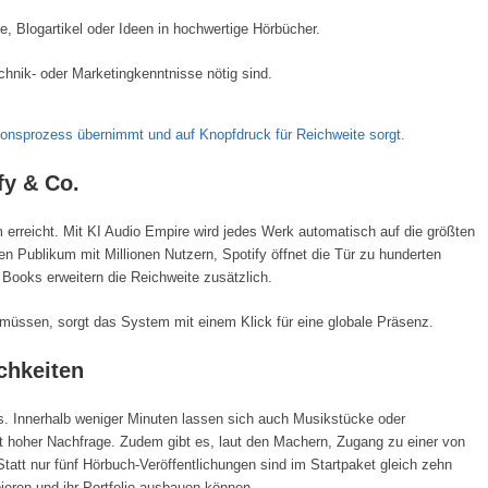
 Blogartikel oder Ideen in hochwertige Hörbücher.
chnik- oder Marketingkenntnisse nötig sind.
ionsprozess übernimmt und auf Knopfdruck für Reichweite sorgt.
fy & Co.
 erreicht. Mit KI Audio Empire wird jedes Werk automatisch auf die größten
ten Publikum mit Millionen Nutzern, Spotify öffnet die Tür zu hunderten
Books erweitern die Reichweite zusätzlich.
müssen, sorgt das System mit einem Klick für eine globale Präsenz.
chkeiten
as. Innerhalb weniger Minuten lassen sich auch Musikstücke oder
 hoher Nachfrage. Zudem gibt es, laut den Machern, Zugang zu einer von
tatt nur fünf Hörbuch-Veröffentlichungen sind im Startpaket gleich zehn
eren und ihr Portfolio ausbauen können.