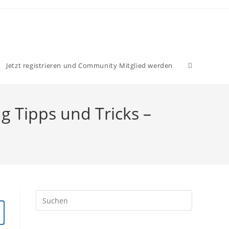
Website-
Jetzt registrieren und Community Mitglied werden
Suche
ng Tipps und Tricks –
umschalten
Press
Escape
to