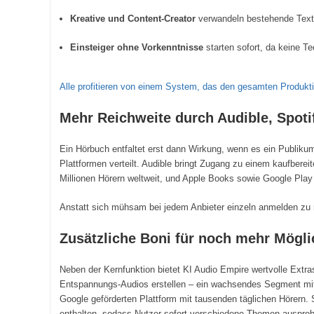
Kreative und Content-Creator
verwandeln bestehende Texte,
Einsteiger ohne Vorkenntnisse
starten sofort, da keine Te
Alle profitieren von einem System, das den gesamten Produkt
Mehr Reichweite durch Audible, Spoti
Ein Hörbuch entfaltet erst dann Wirkung, wenn es ein Publikum
Plattformen verteilt. Audible bringt Zugang zu einem kaufberei
Millionen Hörern weltweit, und Apple Books sowie Google Play 
Anstatt sich mühsam bei jedem Anbieter einzeln anmelden zu 
Zusätzliche Boni für noch mehr Mögli
Neben der Kernfunktion bietet KI Audio Empire wertvolle Extr
Entspannungs-Audios erstellen – ein wachsendes Segment mit
Google geförderten Plattform mit tausenden täglichen Hörern. S
enthalten, sodass Nutzer sofort verschiedene Themen ausprobi