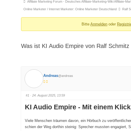
Forum-
Affiliate Marketing Forum - Deutsches Affiliate-Marketing-Wiki Affiliate-M
Breadcrumbs
Online Marketer / Internet Marketer: Online Marketer Deutschland
Ralf 
-
Du
Bitte
Anmelden
oder
Registri
bist
hier:
Was ist KI Audio Empire von Ralf Schmitz
Andreas
@andreas
#1
· 24. August 2025, 13:59
KI Audio Empire - Mit einem Kli
Viele Menschen träumen davon, ein Hörbuch zu veröffentlichen
schien der Weg dorthin steinig: Sprecher mussten engagiert, 