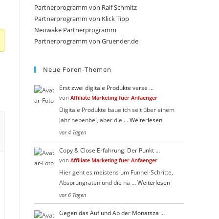
close
Partnerprogramm von Ralf Schmitz
the
Partnerprogramm von Klick Tipp
search
Neowake Partnerprogramm
Partnerprogramm von Gruender.de
panel.
Neue Foren-Themen
Erst zwei digitale Produkte verse …
von
Affiliate Marketing fuer Anfaenger
Digitale Produkte baue ich seit über einem
Jahr nebenbei, aber die …
Weiterlesen
vor 4 Tagen
Copy & Close Erfahrung: Der Punkt …
von
Affiliate Marketing fuer Anfaenger
Hier geht es meistens um Funnel-Schritte,
Absprungraten und die nä …
Weiterlesen
vor 6 Tagen
Gegen das Auf und Ab der Monatsza …