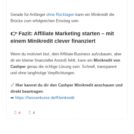
Gerade für Anfänger
ohne Rücklagen
kann ein Minikredit die
Brücke zum erfolgreichen Einstieg sein.
👉 Fazit: Affiliate Marketing starten – mit
einem Minikredit clever finanziert
Wenn du motiviert bist, dein Affiliate-Business aufzubauen, aber
dir ein kleiner finanzieller Anstoß fehlt, kann ein
Minikredit von
Cashper
genau die richtige Lösung sein. Schnell, transparent
und ohne langfristige Verpflichtungen.
🔗
Hier kannst du dir den Cashper Minikredit anschauen und
direkt beantragen
:
➡️
https://hessenkurse.de/Kleinkredit
A
A
0
0
n
n
k
k
l
l
i
i
c
c