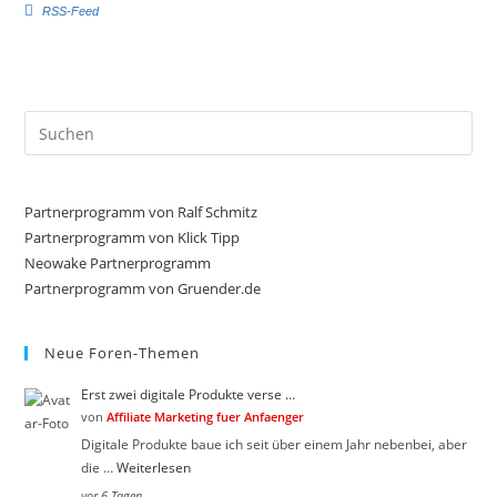
RSS-Feed
k
k
e
e
n
n
f
f
ü
ü
r
r
D
D
a
a
Pre
u
u
Es
m
m
e
e
to
n
n
n
n
clo
Partnerprogramm von Ralf Schmitz
a
a
c
c
the
Partnerprogramm von Klick Tipp
h
h
sea
Neowake Partnerprogramm
u
o
n
b
Partnerprogramm von Gruender.de
pan
t
e
e
n
n
.
.
Neue Foren-Themen
Erst zwei digitale Produkte verse …
von
Affiliate Marketing fuer Anfaenger
Digitale Produkte baue ich seit über einem Jahr nebenbei, aber
die …
Weiterlesen
vor 6 Tagen