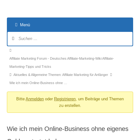
Menü
Forum-
Navigation
Forum-
Breadcrumbs
Affiliate Marketing Forum - Deutsches Affiliate-Marketing-Wiki Affiliate-
-
Marketing-Tipps und Tricks
Du
Aktuelles & Allgemeine Themen: Affiliate Marketing für Anfänger
bist
Wie ich mein Online-Business ohne …
hier:
Bitte
Anmelden
oder
Registrieren
, um Beiträge und Themen
zu erstellen.
Wie ich mein Online-Business ohne eigenes