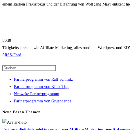
einem starken Praxisfokus und der Erfahrung von Wolfgang Mayr entsteht hier
Anklicken
Anklicken
0
0
für
für
Tätigkeitsbereiche wie Affiliate Marketing, alles rund um Wordpress und EDV
Daumen
Daumen
RSS-Feed
nach
nach
Press
unten.
oben.
Escape
Partnerprogramm von Ralf Schmitz
to
Partnerprogramm von Klick Tipp
close
Neowake Partnerprogramm
the
Partnerprogramm von Gruender.de
search
panel.
Neue Foren-Themen
Erst zwei digitale Produkte verse …
von
Affiliate Marketing fuer Anfaenge