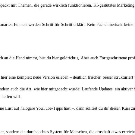
gepackt mit Themen, die gerade wirklich funktionieren. KI-gestütztes Marketing
ten Funnels werden Schritt für Schritt erklärt. Kein Fachchinesisch, keine 
ch an die Hand nimmt, bist du hier goldrichtig. Aber auch Fortgeschrittene pro
er eine komplett neue Version erleben – deutlich frischer, besser strukturier
sondern auch die Art, wie hier mitgedacht wurde: Laufende Updates, ein aktiver
helfen will.
ine Lust auf halbgare YouTube-Tipps hast –, dann solltest du dir diesen Kurs 
r, sondern ein durchdachtes System für Menschen, die ernsthaft etwas erreic