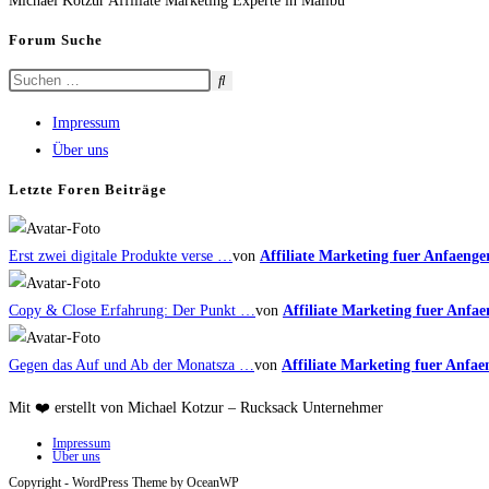
Michael Kotzur Affiliate Marketing Experte in Malibu
Forum Suche
Impressum
Über uns
Letzte Foren Beiträge
Erst zwei digitale Produkte verse …
von
Affiliate Marketing fuer Anfaenge
Copy & Close Erfahrung: Der Punkt …
von
Affiliate Marketing fuer Anfae
Gegen das Auf und Ab der Monatsza …
von
Affiliate Marketing fuer Anfae
Mit ❤️ erstellt von Michael Kotzur – Rucksack Unternehmer
Impressum
Über uns
Copyright - WordPress Theme by OceanWP