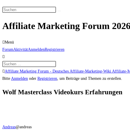
Suche
Diese
umschalten
Website
Affiliate Marketing Forum 2026
durchsuchen
Menü
Forum-
Forum
Aktivität
Anmelden
Registrieren
Navigation
Forum-
Affiliate Marketing Forum - Deutsches Affiliate-Marketing-Wiki Affiliate-
Breadcrumbs
Bitte
Anmelden
oder
Registrieren
, um Beiträge und Themen zu erstellen.
-
Wolf Masterclass Videokurs Erfahrungen
Du
bist
hier:
Andreas
@andreas