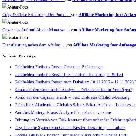
Copy & Close Erfahrung: Der Punkt …
von
Affiliate Marketing fuer Anfae
Gegen das Auf und Ab der Monatsza …
von
Affiliate Marketing fuer Anfae
Dienstleistung neben dem Affiliat …
von
Affiliate Marketing fuer Anfaenge
Neueste Beiträge
Geldhelden Freiheits Reisen Georgien: Erfahrungen
Geldhelden Freiheits Reisen Liechtenstein: Erfahrungen & Test
Geldhelden Freiheits Reisen nach Dubai am 10.11.2026 – 12.11.2026 
Konto auf den Cookinseln: Analyse — Wie sicher ist Ihr Vermögen?
Konto auf den Cayman Islands – Test: Diskretes Offshore-Banking
Geldschutz-Akademie – Globales Schutz-Paket: Analyse – Lohnt es si
Paid Ads Mastery: Praxis-Analyse für mehr Conversions
Führung im Vertrieb von Dirk Kreuter: überraschender Erfahrungsberi
Easy Income System von Gunnar Kessler: Bewertung — Lohnt?
Google Ads Black Edition Test: Mehr Klicks oder nur heiße Luft?