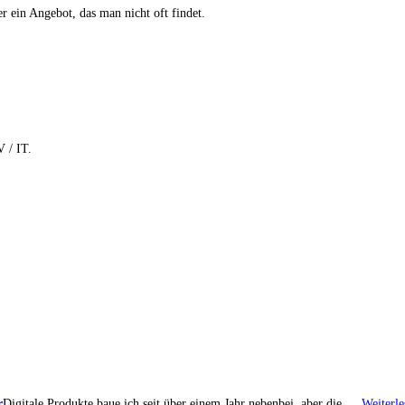
 ein Angebot, das man nicht oft findet.
 / IT.
r
Digitale Produkte baue ich seit über einem Jahr nebenbei, aber die …
Weiterle