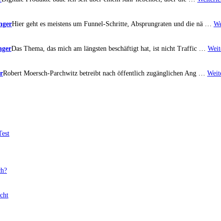
nger
Hier geht es meistens um Funnel-Schritte, Absprungraten und die nä …
We
nger
Das Thema, das mich am längsten beschäftigt hat, ist nicht Traffic …
Weit
r
Robert Moersch-Parchwitz betreibt nach öffentlich zugänglichen Ang …
Weit
Test
ch?
cht