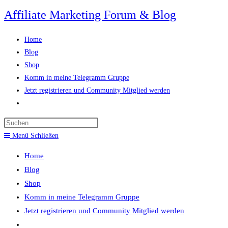
Zum
Affiliate Marketing Forum & Blog
Inhalt
springen
Home
Blog
Shop
Komm in meine Telegramm Gruppe
Jetzt registrieren und Community Mitglied werden
Website-
Suche
Press
umschalten
Escape
Menü
Schließen
to
Home
close
Blog
the
Shop
search
Komm in meine Telegramm Gruppe
panel.
Jetzt registrieren und Community Mitglied werden
Website-