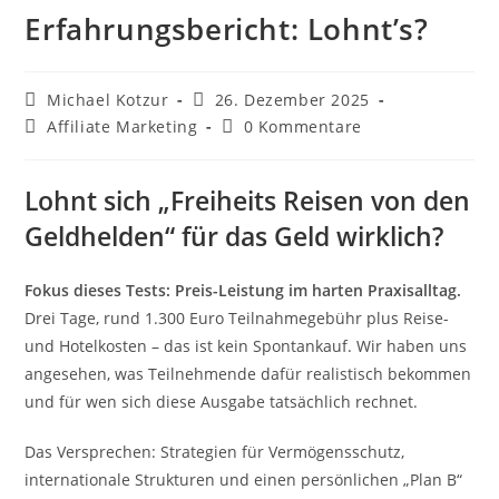
Erfahrungsbericht: Lohnt’s?
Beitrags-
Beitrag
Michael Kotzur
26. Dezember 2025
Autor:
veröffentlicht:
Beitrags-
Beitrags-
Affiliate Marketing
0 Kommentare
Kategorie:
Kommentare:
Lohnt sich „Freiheits Reisen von den
Geldhelden“ für das Geld wirklich?
Fokus dieses Tests: Preis-Leistung im harten Praxisalltag.
Drei Tage, rund 1.300 Euro Teilnahmegebühr plus Reise-
und Hotelkosten – das ist kein Spontankauf. Wir haben uns
angesehen, was Teilnehmende dafür realistisch bekommen
und für wen sich diese Ausgabe tatsächlich rechnet.
Das Versprechen: Strategien für Vermögensschutz,
internationale Strukturen und einen persönlichen „Plan B“