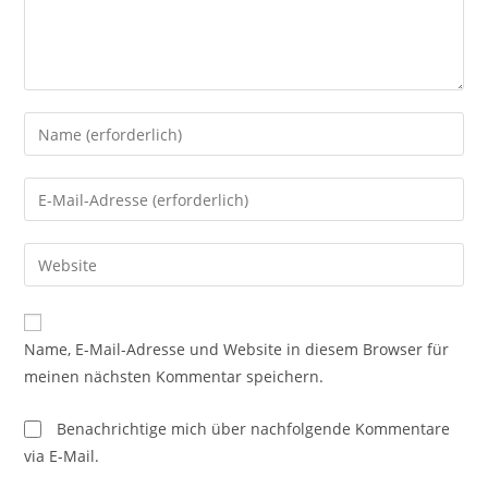
Gib
deinen
Namen
Gib
oder
deine
Benutzernamen
E-
Gib
zum
Mail-
deine
Kommentieren
Adresse
Website-
ein
zum
URL
Name, E-Mail-Adresse und Website in diesem Browser für
Kommentieren
ein
meinen nächsten Kommentar speichern.
ein
(optional)
Benachrichtige mich über nachfolgende Kommentare
via E-Mail.