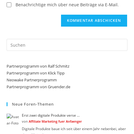
Benachrichtige mich über neue Beiträge via E-Mail.
Pre
Es
to
clo
Partnerprogramm von Ralf Schmitz
the
Partnerprogramm von Klick Tipp
sea
Neowake Partnerprogramm
Partnerprogramm von Gruender.de
pan
Neue Foren-Themen
Erst zwei digitale Produkte verse …
von
Affiliate Marketing fuer Anfaenger
Digitale Produkte baue ich seit über einem Jahr nebenbei, aber