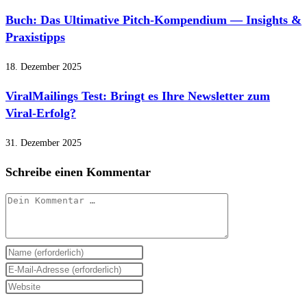
Buch: Das Ultimative Pitch-Kompendium — Insights &
Praxistipps
18. Dezember 2025
ViralMailings Test: Bringt es Ihre Newsletter zum
Viral-Erfolg?
31. Dezember 2025
Schreibe einen Kommentar
Kommentar
Gib
deinen
Gib
Namen
deine
Gib
oder
E-
deine