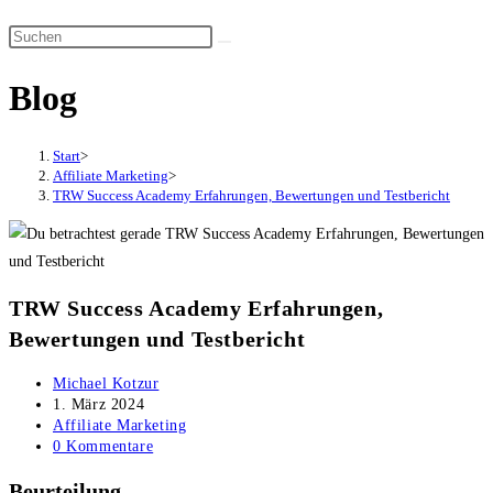
Suche
Diese
umschalten
Website
Blog
durchsuchen
Start
>
Affiliate Marketing
>
TRW Success Academy Erfahrungen, Bewertungen und Testbericht
TRW Success Academy Erfahrungen,
Bewertungen und Testbericht
Beitrags-
Michael Kotzur
Autor:
Beitrag
1. März 2024
veröffentlicht:
Beitrags-
Affiliate Marketing
Kategorie:
Beitrags-
0 Kommentare
Kommentare:
Beurteilung