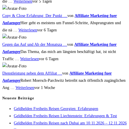
die …
Weiterlesen
vor 5 Tagen
Copy & Close Erfahrung: Der Punkt …
von
Affiliate Marketing fuer
Anfaenger
Hier geht es meistens um Funnel-Schritte, Absprungraten und
die nä …
Weiterlesen
vor 6 Tagen
Gegen das Auf und Ab der Monatsza …
von
Affiliate Marketing fuer
Anfaenger
Das Thema, das mich am längsten beschäftigt hat, ist nicht
Traffic …
Weiterlesen
vor 6 Tagen
Dienstleistung neben dem Affiliat …
von
Affiliate Marketing fuer
Anfaenger
Robert Moersch-Parchwitz betreibt nach öffentlich zugänglichen
Ang …
Weiterlesen
vor 1 Woche
Neueste Beiträge
Geldhelden Freiheits Reisen Georgien: Erfahrungen
Geldhelden Freiheits Reisen Liechtenstein: Erfahrungen & Test
Geldhelden Freiheits Reisen nach Dubai am 10.11.2026 – 12.11.2026