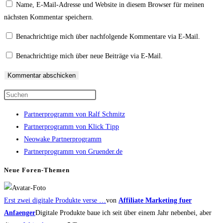
Name, E-Mail-Adresse und Website in diesem Browser für meinen
Benutzernamen
Mail-
Website-
nächsten Kommentar speichern.
zum
Adresse
URL
Kommentieren
zum
ein
Benachrichtige mich über nachfolgende Kommentare via E-Mail.
ein
Kommentieren
(optional)
Benachrichtige mich über neue Beiträge via E-Mail.
ein
Press
Escape
Partnerprogramm von Ralf Schmitz
to
Partnerprogramm von Klick Tipp
close
Neowake Partnerprogramm
the
Partnerprogramm von Gruender.de
search
panel.
Neue Foren-Themen
Erst zwei digitale Produkte verse …
von
Affiliate Marketing fuer
Anfaenger
Digitale Produkte baue ich seit über einem Jahr nebenbei, aber