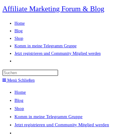
Zum
Affiliate Marketing Forum & Blog
Inhalt
springen
Home
Blog
Shop
Komm in meine Telegramm Gruppe
Jetzt registrieren und Community Mitglied werden
Website-
Suche
Press
umschalten
Escape
Menü
Schließen
to
Home
close
Blog
the
Shop
search
Komm in meine Telegramm Gruppe
panel.
Jetzt registrieren und Community Mitglied werden
Website-