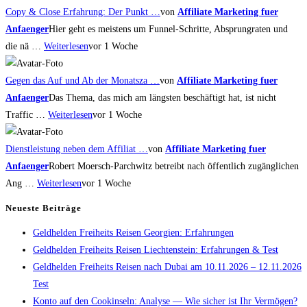
Copy & Close Erfahrung: Der Punkt …
von
Affiliate Marketing fuer
Anfaenger
Hier geht es meistens um Funnel-Schritte, Absprungraten und
die nä …
Weiterlesen
vor 1 Woche
Gegen das Auf und Ab der Monatsza …
von
Affiliate Marketing fuer
Anfaenger
Das Thema, das mich am längsten beschäftigt hat, ist nicht
Traffic …
Weiterlesen
vor 1 Woche
Dienstleistung neben dem Affiliat …
von
Affiliate Marketing fuer
Anfaenger
Robert Moersch-Parchwitz betreibt nach öffentlich zugänglichen
Ang …
Weiterlesen
vor 1 Woche
Neueste Beiträge
Geldhelden Freiheits Reisen Georgien: Erfahrungen
Geldhelden Freiheits Reisen Liechtenstein: Erfahrungen & Test
Geldhelden Freiheits Reisen nach Dubai am 10.11.2026 – 12.11.2026
Test
Konto auf den Cookinseln: Analyse — Wie sicher ist Ihr Vermögen?