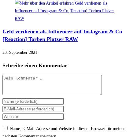
Geld verdienen als Influencer auf Instagram & Co
[Reaction] Torben Platzer RAW
23. September 2021
Schreibe einen Kommentar
Kommentar
Gib
deinen
Gib
Namen
deine
Gib
oder
E-
deine
Name, E-Mail-Adresse und Website in diesem Browser für meinen
Benutzernamen
Mail-
Website-
nächsten Kommentar speichern.