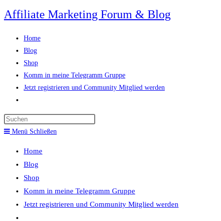
Zum
Affiliate Marketing Forum & Blog
Inhalt
springen
Home
Blog
Shop
Komm in meine Telegramm Gruppe
Jetzt registrieren und Community Mitglied werden
Website-
Suche
Press
umschalten
Escape
Menü
Schließen
to
Home
close
Blog
the
Shop
search
Komm in meine Telegramm Gruppe
panel.
Jetzt registrieren und Community Mitglied werden
Website-