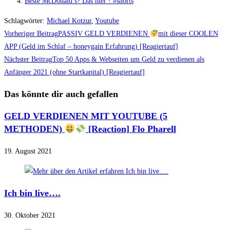
Beste McDonald’s? Das hier ! #shorts
Schlagwörter
:
Michael Kotzur
,
Youtube
Weitere
Vorheriger Beitrag
PASSIV GELD VERDIENEN
mit dieser COOLEN
Artikel
APP (Geld im Schlaf – honeygain Erfahrung) [Reagiertauf]
Nächster Beitrag
Top 50 Apps & Webseiten um Geld zu verdienen als
ansehen
Anfänger 2021 (ohne Startkapital) [Reagiertauf]
Das könnte dir auch gefallen
GELD VERDIENEN MIT YOUTUBE (5
METHODEN)
[Reaction] Flo Pharell
19. August 2021
Ich bin live….
30. Oktober 2021