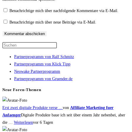
zum
Adresse
URL
Kommentieren
zum
ein
Benachrichtige mich über nachfolgende Kommentare via E-Mail.
ein
Kommentieren
(optional)
Benachrichtige mich über neue Beiträge via E-Mail.
ein
Press
Escape
Partnerprogramm von Ralf Schmitz
to
Partnerprogramm von Klick Tipp
close
Neowake Partnerprogramm
the
Partnerprogramm von Gruender.de
search
panel.
Neue Foren-Themen
Erst zwei digitale Produkte verse …
von
Affiliate Marketing fuer
Anfaenger
Digitale Produkte baue ich seit über einem Jahr nebenbei, aber
die …
Weiterlesen
vor 6 Tagen