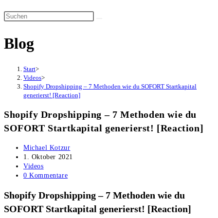
Suche
Diese
umschalten
Website
Blog
durchsuchen
Start
>
Videos
>
Shopify Dropshipping – 7 Methoden wie du SOFORT Startkapital
generierst! [Reaction]
Shopify Dropshipping – 7 Methoden wie du
SOFORT Startkapital generierst! [Reaction]
Beitrags-
Michael Kotzur
Autor:
Beitrag
1. Oktober 2021
veröffentlicht:
Beitrags-
Videos
Kategorie:
Beitrags-
0 Kommentare
Kommentare:
Shopify Dropshipping – 7 Methoden wie du
SOFORT Startkapital generierst! [Reaction]