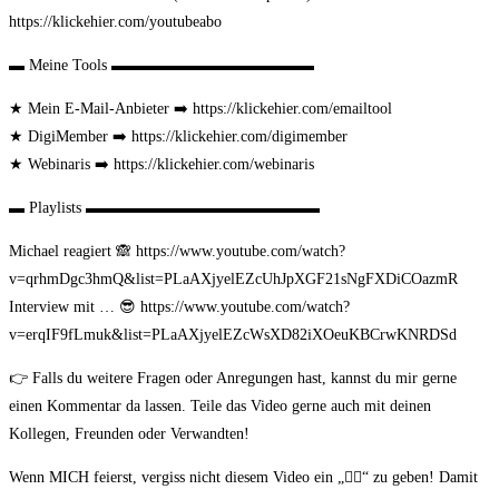
https://klickehier.com/youtubeabo
▬ Meine Tools ▬▬▬▬▬▬▬▬▬▬▬▬▬
★ Mein E-Mail-Anbieter ➡️ https://klickehier.com/emailtool
★ DigiMember ➡️ https://klickehier.com/digimember
★ Webinaris ➡️ https://klickehier.com/webinaris
▬ Playlists ▬▬▬▬▬▬▬▬▬▬▬▬▬▬▬
Michael reagiert 🙈 https://www.youtube.com/watch?
v=qrhmDgc3hmQ&list=PLaAXjyelEZcUhJpXGF21sNgFXDiCOazmR
Interview mit … 😎 https://www.youtube.com/watch?
v=erqIF9fLmuk&list=PLaAXjyelEZcWsXD82iXOeuKBCrwKNRDSd
👉 Falls du weitere Fragen oder Anregungen hast, kannst du mir gerne
einen Kommentar da lassen. Teile das Video gerne auch mit deinen
Kollegen, Freunden oder Verwandten!
Wenn MICH feierst, vergiss nicht diesem Video ein „👍🏼“ zu geben! Damit