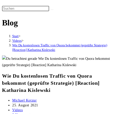
Suche
Diese
umschalten
Website
Blog
durchsuchen
Start
>
Videos
>
Wie Du kostenlosen Traffic von Quora bekommst (geprüfte Strategie)
[Reaction] Katharina Kislewski
Wie Du kostenlosen Traffic von Quora
bekommst (geprüfte Strategie) [Reaction]
Katharina Kislewski
Beitrags-
Michael Kotzur
Autor:
Beitrag
25. August 2021
veröffentlicht:
Beitrags-
Videos