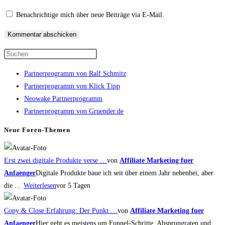
ein
Kommentieren
(optional)
Benachrichtige mich über neue Beiträge via E-Mail.
ein
Press
Escape
Partnerprogramm von Ralf Schmitz
to
Partnerprogramm von Klick Tipp
close
Neowake Partnerprogramm
the
Partnerprogramm von Gruender.de
search
panel.
Neue Foren-Themen
Erst zwei digitale Produkte verse …
von
Affiliate Marketing fuer
Anfaenger
Digitale Produkte baue ich seit über einem Jahr nebenbei, aber
die …
Weiterlesen
vor 5 Tagen
Copy & Close Erfahrung: Der Punkt …
von
Affiliate Marketing fuer
Anfaenger
Hier geht es meistens um Funnel-Schritte, Absprungraten und