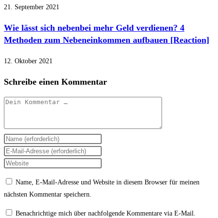
21. September 2021
Wie lässt sich nebenbei mehr Geld verdienen? 4
Methoden zum Nebeneinkommen aufbauen [Reaction]
12. Oktober 2021
Schreibe einen Kommentar
Kommentar
Gib
deinen
Gib
Namen
deine
Gib
oder
E-
deine
Name, E-Mail-Adresse und Website in diesem Browser für meinen
Benutzernamen
Mail-
Website-
nächsten Kommentar speichern.
zum
Adresse
URL
Kommentieren
zum
ein
Benachrichtige mich über nachfolgende Kommentare via E-Mail.