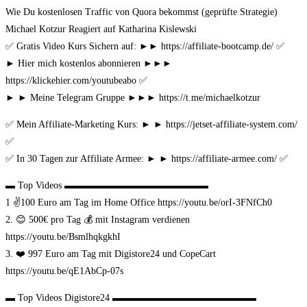
Wie Du kostenlosen Traffic von Quora bekommst (geprüfte Strategie)
Michael Kotzur Reagiert auf Katharina Kislewski
✅ Gratis Video Kurs Sichern auf: ►► https://affiliate-bootcamp.de/ ✅
► Hier mich kostenlos abonnieren ►►►
https://klickehier.com/youtubeabo ✅
► ► Meine Telegram Gruppe ►►► https://t.me/michaelkotzur
✅ Mein Affiliate-Marketing Kurs: ► ► https://jetset-affiliate-system.com/
✅
✅ In 30 Tagen zur Affiliate Armee: ► ► https://affiliate-armee.com/ ✅
▬ Top Videos ▬▬▬▬▬▬▬▬▬▬▬▬▬▬▬
1 ✌️100 Euro am Tag im Home Office https://youtu.be/orI-3FNfCh0
2. 😊 500€ pro Tag 💰 mit Instagram verdienen
https://youtu.be/BsmlhqkgkhI
3. ❤️ 997 Euro am Tag mit Digistore24 und CopeCart
https://youtu.be/qE1AbCp-07s
▬ Top Videos Digistore24 ▬▬▬▬▬▬▬▬▬▬▬▬▬▬▬