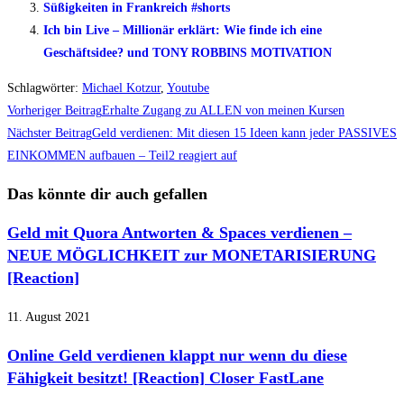
Süßigkeiten in Frankreich #shorts
Ich bin Live – Millionär erklärt: Wie finde ich eine
Geschäftsidee? und TONY ROBBINS MOTIVATION
Schlagwörter
:
Michael Kotzur
,
Youtube
Weitere
Vorheriger Beitrag
Erhalte Zugang zu ALLEN von meinen Kursen
Artikel
Nächster Beitrag
Geld verdienen: Mit diesen 15 Ideen kann jeder PASSIVES
EINKOMMEN aufbauen – Teil2 reagiert auf
ansehen
Das könnte dir auch gefallen
Geld mit Quora Antworten & Spaces verdienen –
NEUE MÖGLICHKEIT zur MONETARISIERUNG
[Reaction]
11. August 2021
Online Geld verdienen klappt nur wenn du diese
Fähigkeit besitzt! [Reaction] Closer FastLane