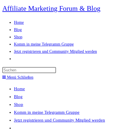
Zum
Affiliate Marketing Forum & Blog
Inhalt
springen
Home
Blog
Shop
Komm in meine Telegramm Gruppe
Jetzt registrieren und Community Mitglied werden
Website-
Suche
Press
umschalten
Escape
Menü
Schließen
to
Home
close
Blog
the
Shop
search
Komm in meine Telegramm Gruppe
panel.
Jetzt registrieren und Community Mitglied werden
Website-