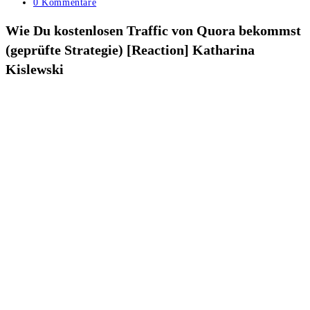
Kategorie:
Beitrags-
0 Kommentare
Kommentare:
Wie Du kostenlosen Traffic von Quora bekommst
(geprüfte Strategie) [Reaction] Katharina
Kislewski