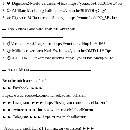
1. ❤️ Digistore24-Geld verdienen-Hack https://youtu.be/tKQ3CQwU43w
2. 😍 Affiliate Marketing Falle https://youtu.be/9HiVDDyCrgA
3. 😎 Digistore24 Rabattcode-Strategie https://youtu.be/hjPQ_5EvJnc
▬ Top Videos Geld verdienen für Anfänger
▬▬▬▬▬▬▬▬▬▬▬▬▬▬▬
1. ✌️ Verdiene 500$/Tag sofort https://youtu.be/cNup4-oYR5U
2. 😘 Millionen verloren Karl Ess https://youtu.be/OMTxL1Hf0ps
3. 😊 450 EURO Einkommensströme https://youtu.be/_5hokj-oC1c
▬ Social Media ▬▬▬▬▬▬▬▬▬▬▬▬▬▬▬
Besuche mich auch auf: ✅
► ► Facebook: ►►►
https://www.facebook.com/michael.kotzur.offiziell/
► ► Instagram: ►►► https://instagram.com/michael.kotzur/
► ► twitter ►►► https://twitter.com/MichaelKotzur
► ► Telegram ►►► https://t.me/michaelkotzur
ℹ️ Abonniere mich JETZT (um nix zu verpassen) ►►►