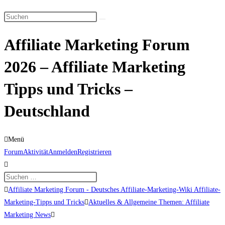
Suche
Diese
umschalten
Website
Affiliate Marketing Forum
durchsuchen
2026 – Affiliate Marketing
Tipps und Tricks –
Deutschland
Menü
Forum-
Forum
Aktivität
Anmelden
Registrieren
Navigation
Forum-
Affiliate Marketing Forum - Deutsches Affiliate-Marketing-Wiki Affiliate-
Breadcrumbs
Marketing-Tipps und Tricks
Aktuelles & Allgemeine Themen: Affiliate
-
Marketing News