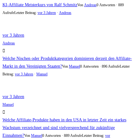
KI-Affiliate Meisterkurs von Ralf Schmitz
Von
Andreas
0 Antworten · 889
Aufrufe
Letzter Beitrag:
vor 3 Jahren
·
Andreas
vor 3 Jahren
Andreas
Welche Nischen oder Produktkategorien dominieren derzeit den Affiliate-
Markt in den Vereinigten Staaten?
Von
Manuel
0 Antworten · 896 Aufrufe
Letzter
Beitrag:
vor 3 Jahren
·
Manuel
vor 3 Jahren
Manuel
Welche Affiliate-Produkte haben in den USA in letzter Zeit ein starkes
Wachstum verzeichnet und sind vielversprechend für zukünftige
Einnahmen?
Von
Manuel
0 Antworten · 889 Aufrufe
Letzter Beitrag:
vor