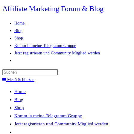
Zum
Affiliate Marketing Forum & Blog
Inhalt
springen
Home
Blog
Shop
Komm in meine Telegramm Gruppe
Jetzt registrieren und Community Mitglied werden
Website-
Suche
Press
umschalten
Escape
Menü
Schließen
to
Home
close
Blog
the
Shop
search
Komm in meine Telegramm Gruppe
panel.
Jetzt registrieren und Community Mitglied werden
Website-