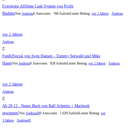
Evergreen Affiliate Cash System von Profit
Buddies
Von
Andreas
0 Antworten · 768 Aufrufe
Letzter Beitrag:
vor 2 Jahren
·
Andreas
vor 2 Jahren
Andreas
FunKISocial von Sven Hansen - Tommy Seewald und Mike
Hager
Von
Andreas
0 Antworten · 828 Aufrufe
Letzter Beitrag:
vor 2 Jahren
·
Andreas
vor 2 Jahren
Andreas
Ab 20.12.: Neues Buch von Ralf Schmitz + Macbook
gewinnen!
Von
AndreasH
0 Antworten · 1.029 Aufrufe
Letzter Beitrag:
vor
3 Jahren
·
AndreasH