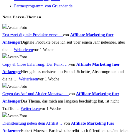
the
Partnerprogramm von Gruender.de
search
panel.
Neue Foren-Themen
Erst zwei digitale Produkte verse …
von
Affiliate Marketing fuer
Anfaenger
Digitale Produkte baue ich seit über einem Jahr nebenbei, aber
die …
Weiterlesen
vor 1 Woche
Copy & Close Erfahrung: Der Punkt …
von
Affiliate Marketing fuer
Anfaenger
Hier geht es meistens um Funnel-Schritte, Absprungraten und
die nä …
Weiterlesen
vor 1 Woche
Gegen das Auf und Ab der Monatsza …
von
Affiliate Marketing fuer
Anfaenger
Das Thema, das mich am längsten beschäftigt hat, ist nicht
Traffic …
Weiterlesen
vor 1 Woche
Dienstleistung neben dem Affiliat …
von
Affiliate Marketing fuer
Anfaenger
Robert Moersch-Parchwitz betreibt nach öffentlich zugänglichen