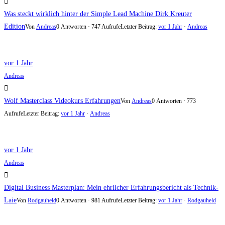
Was steckt wirklich hinter der Simple Lead Machine Dirk Kreuter
Edition
Von
Andreas
0 Antworten · 747 Aufrufe
Letzter Beitrag:
vor 1 Jahr
·
Andreas
vor 1 Jahr
Andreas
Wolf Masterclass Videokurs Erfahrungen
Von
Andreas
0 Antworten · 773
Aufrufe
Letzter Beitrag:
vor 1 Jahr
·
Andreas
vor 1 Jahr
Andreas
Digital Business Masterplan: Mein ehrlicher Erfahrungsbericht als Technik-
Laie
Von
Rodgauheld
0 Antworten · 981 Aufrufe
Letzter Beitrag:
vor 1 Jahr
·
Rodgauheld