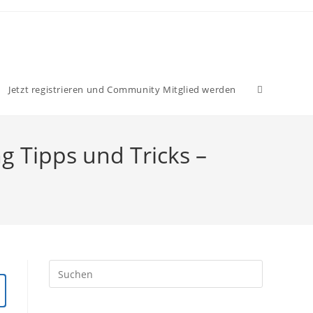
Website-
Jetzt registrieren und Community Mitglied werden
Suche
ng Tipps und Tricks –
umschalten
Press
Escape
to